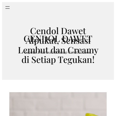
Skip
to
content
Cendol Dawet
CENDOL DAWET
Alpukat, Sensasi
Lembut dan Creamy
Seputar Informasi & Resep Cendol Dawet
di Setiap Tegukan!