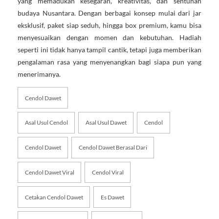
yang memadukan kesegaran, kreativitas, dan sentuhan
budaya Nusantara. Dengan berbagai konsep mulai dari jar
eksklusif, paket siap seduh, hingga box premium, kamu bisa
menyesuaikan dengan momen dan kebutuhan. Hadiah
seperti ini tidak hanya tampil cantik, tetapi juga memberikan
pengalaman rasa yang menyenangkan bagi siapa pun yang
menerimanya.
Cendol Dawet
Asal Usul Cendol
Asal Usul Dawet
Cendol
Cendol Dawet
Cendol Dawet Berasal Dari
Cendol Dawet Viral
Cendol Viral
Cetakan Cendol Dawet
Es Dawet