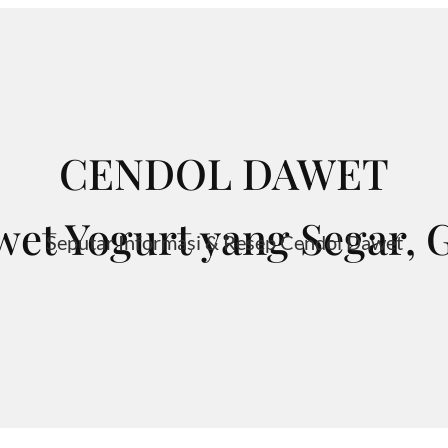
CENDOL DAWET
et Yogurt yang Segar, G
Seputar Informasi & Resep Cendol Dawet