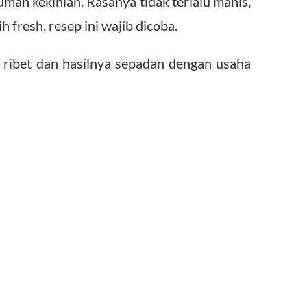
man kekinian. Rasanya tidak terlalu manis,
h fresh, resep ini wajib dicoba.
k ribet dan hasilnya sepadan dengan usaha