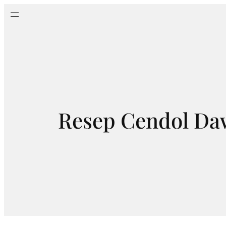
Skip
to
content
Resep Cendol Daw