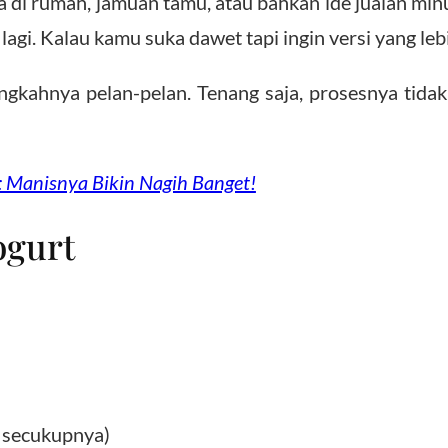
a di rumah, jamuan tamu, atau bahkan ide jualan minu
agi. Kalau kamu suka dawet tapi ingin versi yang lebi
ngkahnya pelan-pelan. Tenang saja, prosesnya tida
: Manisnya Bikin Nagih Banget!
ogurt
n secukupnya)