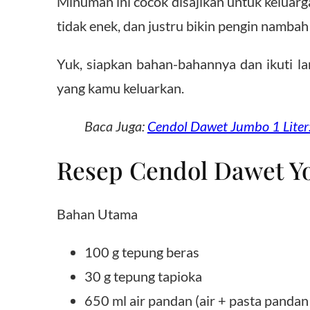
Minuman ini cocok disajikan untuk keluarg
tidak enek, dan justru bikin pengin nambah l
Yuk, siapkan bahan-bahannya dan ikuti la
yang kamu keluarkan.
Baca Juga:
Cendol Dawet Jumbo 1 Liter
Resep Cendol Dawet Y
Bahan Utama
100 g tepung beras
30 g tepung tapioka
650 ml air pandan (air + pasta panda