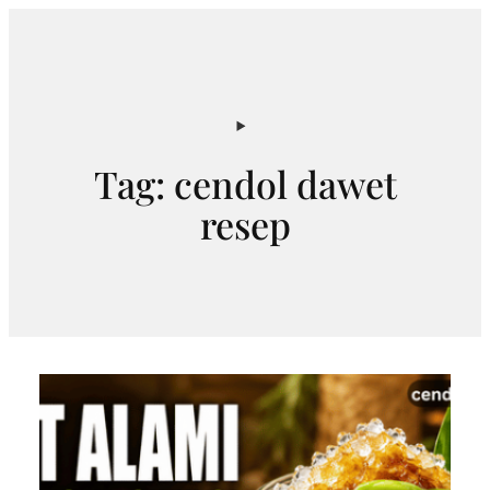
Skip
to
content
Tag:
cendol dawet
resep