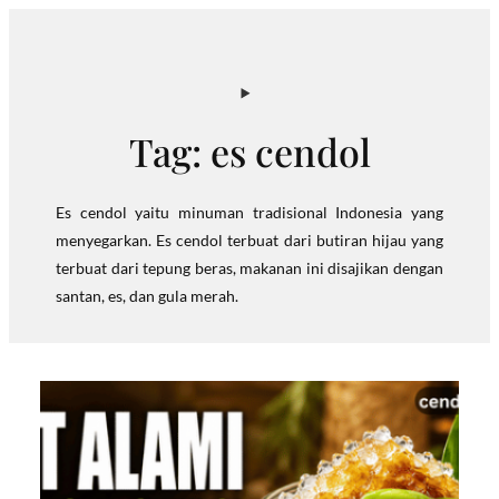
Skip
to
content
Tag:
es cendol
Es cendol yaitu minuman tradisional Indonesia yang
menyegarkan. Es cendol terbuat dari butiran hijau yang
terbuat dari tepung beras, makanan ini disajikan dengan
santan, es, dan gula merah.