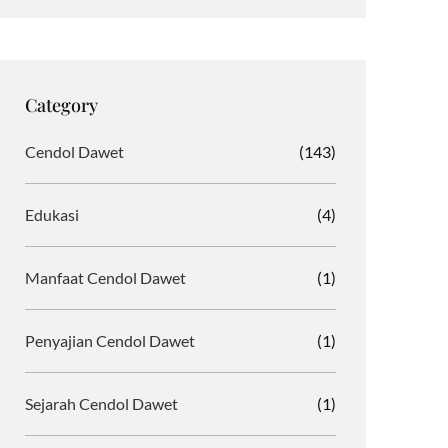
s
c
i
r
t
e
b
d
a
b
b
P
g
o
b
r
Category
r
o
l
e
a
k
e
s
Cendol Dawet
(143)
m
s
Edukasi
(4)
Manfaat Cendol Dawet
(1)
Penyajian Cendol Dawet
(1)
Sejarah Cendol Dawet
(1)