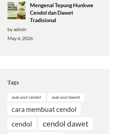
Mengenal Tepung Hunkwe
Cendol dan Dawet
Tradisional
by admin
May 6, 2026
Tags
asal usul cendol
asal usul dawet
cara membuat cendol
cendol dawet
cendol