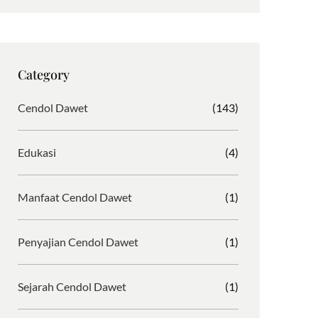
s
c
i
r
t
e
b
d
a
b
b
P
g
o
b
r
Category
r
o
l
e
a
k
e
s
Cendol Dawet
(143)
m
s
Edukasi
(4)
Manfaat Cendol Dawet
(1)
Penyajian Cendol Dawet
(1)
Sejarah Cendol Dawet
(1)