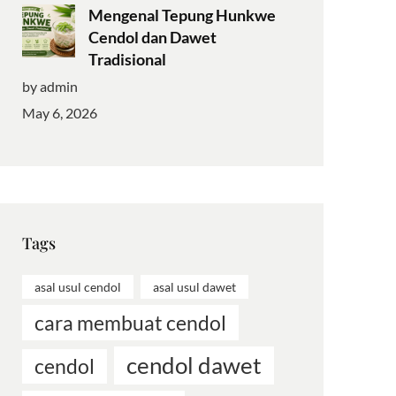
Mengenal Tepung Hunkwe
Cendol dan Dawet
Tradisional
by admin
May 6, 2026
Tags
asal usul cendol
asal usul dawet
cara membuat cendol
cendol dawet
cendol