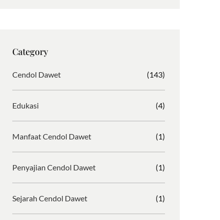
s
c
i
r
t
e
b
d
a
b
b
P
g
o
b
r
Category
r
o
l
e
a
k
e
s
Cendol Dawet
(143)
m
s
Edukasi
(4)
Manfaat Cendol Dawet
(1)
Penyajian Cendol Dawet
(1)
Sejarah Cendol Dawet
(1)