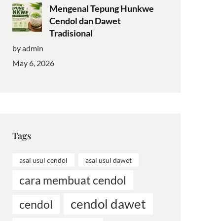
Mengenal Tepung Hunkwe
Cendol dan Dawet
Tradisional
by admin
May 6, 2026
Tags
asal usul cendol
asal usul dawet
cara membuat cendol
cendol dawet
cendol