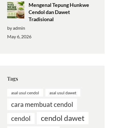
Mengenal Tepung Hunkwe
Cendol dan Dawet
Tradisional
by admin
May 6, 2026
Tags
asal usul cendol
asal usul dawet
cara membuat cendol
cendol dawet
cendol