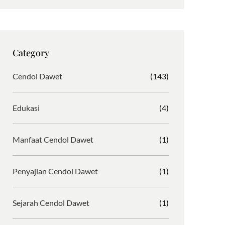
s
c
i
r
t
e
b
d
a
b
b
P
g
o
b
r
Category
r
o
l
e
a
k
e
s
Cendol Dawet
(143)
m
s
Edukasi
(4)
Manfaat Cendol Dawet
(1)
Penyajian Cendol Dawet
(1)
Sejarah Cendol Dawet
(1)