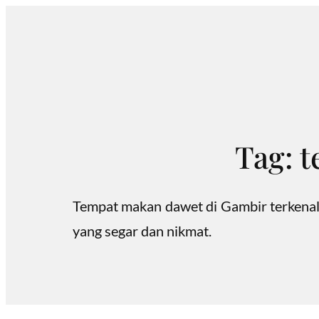
Skip
to
content
Tag:
t
Tempat makan dawet di Gambir terkenal
yang segar dan nikmat.